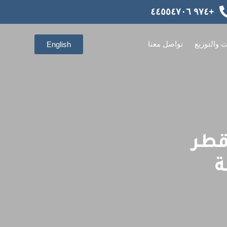
+٩٧٤ ٤٤٥٥٤٧٠٦
ت والتوزيع
تواصل معنا
English
قطر
ة