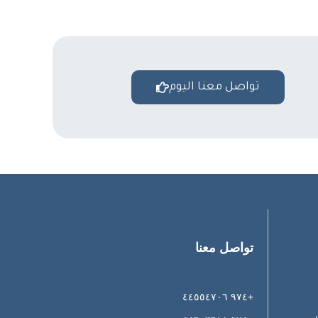
تواصل معنا اليوم
تواصل معنا
+٩٧٤ ٤٤٥٥٤٧٠٦