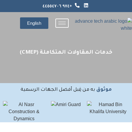
+٩٧٤ ٤٤٥٥٤٧٠٦
English
خدمات المقاولات المتكاملة (CMEP)
موثوق
به من قِبل أفضل الجهات الرسمية