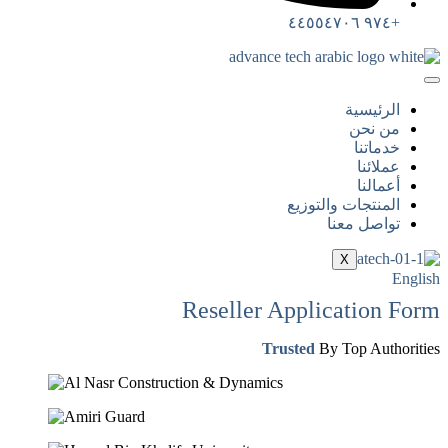
+٩٧٤ ٤٤٥٥٤٧٠٦
الرئيسية
من نحن
خدماتنا
عملائنا
أعمالنا
المنتجات والتوزيع
تواصل معنا
X
English
Reseller Application Form
Trusted
By Top Authorities