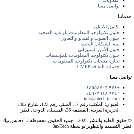
المدوّنات
تواصل معنا
خدماتنا
تكامل الأنظمة
حلول تكنولوجيا المعلومات للرعاية الصحية
حلول الصوت والفيديو والتعاون
بنية الشبكات التحتية
حلول الأمن السيبراني
حلول تكنولوجيا المعلومات للمؤسسات
تجارة منتجات تكنولوجيا المعلومات
خدمات التعاقد CMEP
تواصل معنا
+٩٧٤ ٤٤٥٥٤٧٠٦
+٩٧٤ ٤٤٦٠٣٦١٨
info@atech-tc.com
العنوان: المكتب رقم 17، المبنى رقم 123، شارع 362،
الجزيرة العربية، المنطقة 36، المسيلة، الدوحة، قطر.
© حقوق الطبع والنشر 2025 – جميع الحقوق محفوظة لـ أدفانس تيك
قطر. التصميم والتطوير بواسطة 3axTech