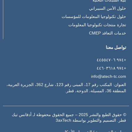
حلول الأمن السيبراني
حلول تكنولوجيا المعلومات للمؤسسات
تجارة منتجات تكنولوجيا المعلومات
خدمات التعاقد CMEP
تواصل معنا
+٩٧٤ ٤٤٥٥٤٧٠٦
+٩٧٤ ٤٤٦٠٣٦١٨
info@atech-tc.com
العنوان: المكتب رقم 17، المبنى رقم 123، شارع 362، الجزيرة العربية،
المنطقة 36، المسيلة، الدوحة، قطر.
© حقوق الطبع والنشر 2025 – جميع الحقوق محفوظة لـ أدفانس تيك
قطر. التصميم والتطوير بواسطة 3axTech
سياسة الخصوصية /
الشروط والأحكام